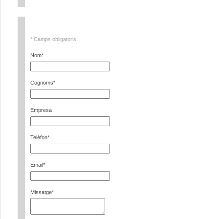
* Camps obligatoris
Nom
*
Cognoms
*
Empresa
Telèfon
*
Email
*
Missatge
*