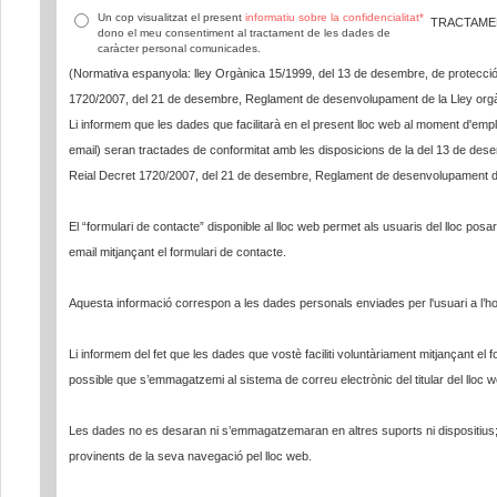
Un cop visualitzat el present
informatiu sobre la confidencialitat*
TRACTAME
dono el meu consentiment al tractament de les dades de
caràcter personal comunicades.
(Normativa espanyola: lley Orgànica 15/1999, del 13 de desembre, de protecció
1720/2007, del 21 de desembre, Reglament de desenvolupament de la Lley org
Li informem que les dades que facilitarà en el present lloc web al moment d'emple
email) seran tractades de conformitat amb les disposicions de la del 13 de des
Reial Decret 1720/2007, del 21 de desembre, Reglament de desenvolupament de
El “formulari de contacte” disponible al lloc web permet als usuaris del lloc posar
email mitjançant el formulari de contacte.
Aquesta informació correspon a les dades personals enviades per l'usuari a l’ho
Li informem del fet que les dades que vostè faciliti voluntàriament mitjançant el 
possible que s’emmagatzemi al sistema de correu electrònic del titular del lloc w
Les dades no es desaran ni s’emmagatzemaran en altres suports ni dispositi
provinents de la seva navegació pel lloc web.