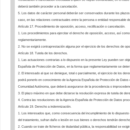
deberá también proceder a la cancelación.
5. Los datos de carácter personal deberán ser conservados durante los plazos p
caso, en las relaciones contractuales entre la persona o entidad responsable del
Artículo 17. Procedimiento de oposición, acceso, rectificación o cancelación.
1. Los procedimientos para ejercitar el derecho de oposición, acceso, así como 
reglamentariamente.
2. No se exigirá contraprestación alguna por el ejercicio de los derechos de opo
Artículo 18. Tutela de los derechos.
1. Las actuaciones contrarias a lo dispuesto en la presente Ley pueden ser obj
Española de Protección de Datos, en la forma que reglamentariamente se deter
2. El interesado al que se deniegue, total o parcialmente, el ejercicio de los de
podrá ponerlo en conocimiento de la Agencia Española de Protección de Datos
Comunidad Autónoma, que deberá asegurarse de la procedencia o improcedenc
3. El plazo máximo en que debe dictarse la resolución expresa de tutela de de
4. Contra las resoluciones de la Agencia Española de Protección de Datos proc
Artículo 19. Derecho a indemnización.
1. Los interesados que, como consecuencia del incumplimiento de lo dispuesto 
del tratamiento, sufran daño o lesión en sus bienes o derechos tendrán derech
2. Cuando se trate de ficheros de titularidad pública, la responsabilidad se exig