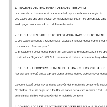
1. FINALITATS DEL TRACTAMENT DE DADES PERSONALS
Les finalitats del tractament de les seves dades personals són les següents:
Les dades que ens enviï podran ser utilitzades per posar-nos en contacte amb vos
vostè pugui enviar-nos a través del formulari online.
2. NATURA DE LES DADES TRACTADES I MODALITATS DE TRACTAMENT
a. Les dades personals tractades seran exclusivament les dades comuns estricta
esmentades a l'anterior punt 1.
b. El tractament de les dades personals facilitades es realitza mitjançant les ope
3.c de la Lley Orgànica 15/1999. El tractament el realitza directament l’organitzac
3. NATURA DEL PROPORCIONAMENT DE LES DADES PERSONALS I CONS
Recordi que no està obligat a proporcionar al titular del lloc web les seves dades
La comunicació de les seves dades a través del formulari de contacte és opcion
No obstant, el fet de negar-se a facilitar les dades per als fins recollits a l'art. 
amb el titular del lloc web a través del formulari de contacte.
4. CONTROLADOR DEL TRACTAMENT DE DADES PERSONALS (ENCARRE