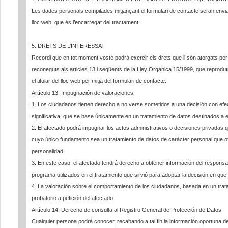
Les dades personals compilades mitjançant el formulari de contacte seran enviade
lloc web, que és l’encarregat del tractament.
5. DRETS DE L’INTERESSAT
Recordi que en tot moment vostè podrà exercir els drets que li són atorgats per l
reconeguts als articles 13 i següents de la Lley Orgànica 15/1999, que reprodu
el titular del lloc web per mitjà del formulari de contacte.
Artículo 13. Impugnación de valoraciones.
1. Los ciudadanos tienen derecho a no verse sometidos a una decisión con efect
significativa, que se base únicamente en un tratamiento de datos destinados a
2. El afectado podrá impugnar los actos administrativos o decisiones privadas
cuyo único fundamento sea un tratamiento de datos de carácter personal que of
personalidad.
3. En este caso, el afectado tendrá derecho a obtener información del responsabl
programa utilizados en el tratamiento que sirvió para adoptar la decisión en que 
4. La valoración sobre el comportamiento de los ciudadanos, basada en un trat
probatorio a petición del afectado.
Artículo 14. Derecho de consulta al Registro General de Protección de Datos.
Cualquier persona podrá conocer, recabando a tal fin la información oportuna d