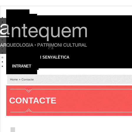
HOME
EMPRESA
ON SOM
SERVEIS
ARQUEOLOGIA
PATRIMONI CULTURAL
MUSEUS I COL·LECCIONS
TURISME I DIDÀCTICA
AUDIOVISUALS
EXPOSICIONS I SENYALÈTICA
CONTACTE
INTRANET
Home
» Contacte
CONTACTE