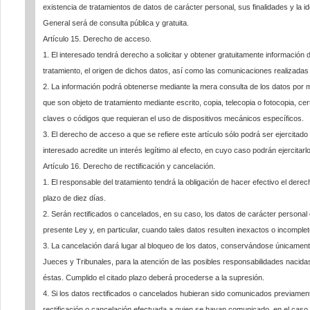
existencia de tratamientos de datos de carácter personal, sus finalidades y la id
General será de consulta pública y gratuita.
Artículo 15. Derecho de acceso.
1. El interesado tendrá derecho a solicitar y obtener gratuitamente información
tratamiento, el origen de dichos datos, así como las comunicaciones realizada
2. La información podrá obtenerse mediante la mera consulta de los datos por me
que son objeto de tratamiento mediante escrito, copia, telecopia o fotocopia, certifi
claves o códigos que requieran el uso de dispositivos mecánicos específicos.
3. El derecho de acceso a que se refiere este artículo sólo podrá ser ejercitado
interesado acredite un interés legítimo al efecto, en cuyo caso podrán ejercitarl
Artículo 16. Derecho de rectificación y cancelación.
1. El responsable del tratamiento tendrá la obligación de hacer efectivo el derec
plazo de diez días.
2. Serán rectificados o cancelados, en su caso, los datos de carácter personal 
presente Ley y, en particular, cuando tales datos resulten inexactos o incomplet
3. La cancelación dará lugar al bloqueo de los datos, conservándose únicamente
Jueces y Tribunales, para la atención de las posibles responsabilidades nacidas
éstas. Cumplido el citado plazo deberá procederse a la supresión.
4. Si los datos rectificados o cancelados hubieran sido comunicados previamente
rectificación o cancelación efectuada a quien se hayan comunicado, en el caso 