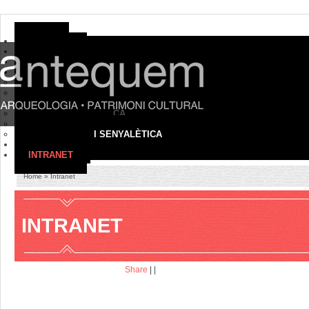
HOME
EMPRESA
ON SOM
SERVEIS
ARQUEOLOGIA
PATRIMONI CULTURAL
MUSEUS I COL·LECCIONS
TURISME I DIDÀCTICA
AUDIOVISUALS
EXPOSICIONS I SENYALÈTICA
CONTACTE
INTRANET
Home
» Intranet
INTRANET
Share
|
|