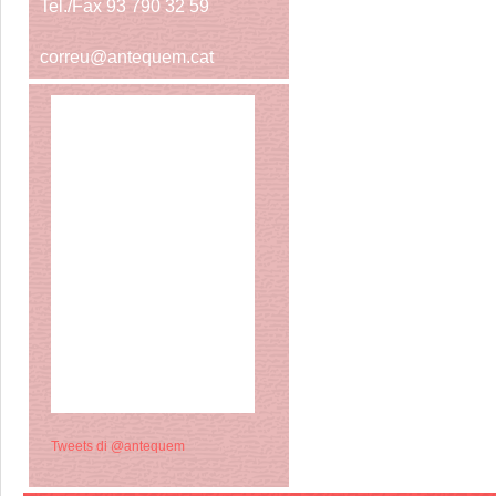
Tel./Fax 93 790 32 59
correu@antequem.cat
Tweets di @antequem